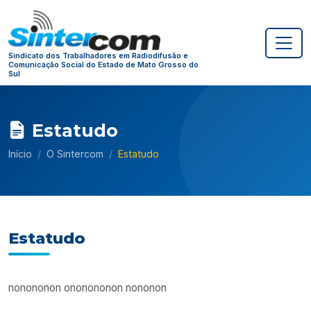
Sindicato dos Trabalhadores em Radiodifusão e
Comunicação Social do Estado de Mato Grosso do
Sul
Estatudo
Início
O Sintercom
Estatudo
Estatudo
nonononon ononononon nononon